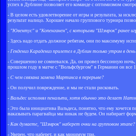
успех в Дублине позволяет его команде с оптимизмом смотре
- В целом есть удовлетворение от игры и результата, за иск
результат налицо. Хорошее начало группового турнира позво
- "Ювентус" и "Копенганен", с которыми "Шэмрок" ранее игра
- Здесь надо отдать должное ребятам, они по максимуму испо
- Гекдениз Карадениз прилетел в Дублин только утром в день
- Совершенно не сомневался. Да, он провел бессонную ночь,
прошлом году в матче с "Вольфсбургом" в Германии он все 1
- С чем связана замена Мартинса в перерыве?
- Он получил повреждение, и мы не стали рисковать.
- Вальдес исполнял пенальти, хотя обычно это делает Натх
- Это была инициатива Вальдеса, понятно, что ему хочется п
наказывать парагвайца мы никак не будем. Он набирает фор
- Как думаете, "Шэмрок" наберет очки на групповом этапе?
- Уверен, что наберет, и как минимум три.