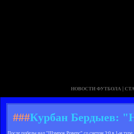
|
НОВОСТИ ФУТБОЛА
СТ
###
Курбан Бердыев: "Н
После победы над "Шэмрок Роверс" со счетом 3:0 в 1-м тур