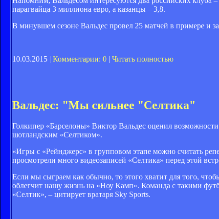
Напомним, Вальдесом интересуются два российских клуба – 
парагвайца 3 миллиона евро, а казанцы – 3,8.
В минувшем сезоне Вальдес провел 25 матчей в примере и за
10.03.2015 |
Комментарии: 0
|
Читать полностью
Вальдес: "Мы сильнее "Селтика"
Голкипер «Барселоны» Виктор Вальдес оценил возможности 
шотландским «Селтиком».
«Игры с «Рейнджерс» в групповом этапе можно считать репе
просмотрели много видеозаписей «Селтика» перед этой встр
Если мы сыграем как обычно, то этого хватит для того, чтоб
облегчит нашу жизнь на «Ноу Камп». Команда с такими футб
«Селтик», – цитирует вратаря Sky Sports.